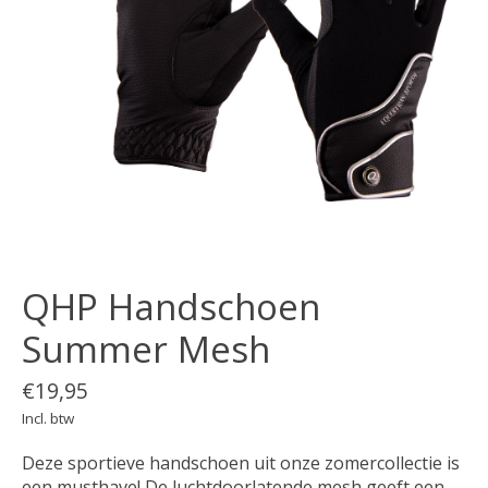
QHP Handschoen
Summer Mesh
€19,95
Incl. btw
Deze sportieve handschoen uit onze zomercollectie is
een musthave! De luchtdoorlatende mesh geeft een