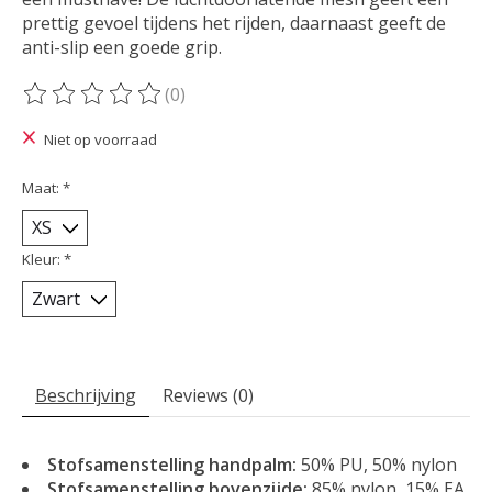
prettig gevoel tijdens het rijden, daarnaast geeft de
anti-slip een goede grip.
(0)
De beoordeling van dit product is
0
van de 5
Niet op voorraad
Maat:
*
Kleur:
*
Beschrijving
Reviews (0)
Stofsamenstelling handpalm:
50% PU, 50% nylon
Stofsamenstelling bovenzijde:
85% nylon, 15% EA