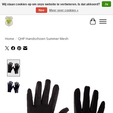
Wij slaan cookies op om onze website te verbeteren. Is dat akkoord?
Ja
Nee
Meer over cookies »
Grote keuze aan producten en snelle verzending!
Winkelwa
Home
/
QHP Handschoen Summer Mesh
Product image slideshow Items