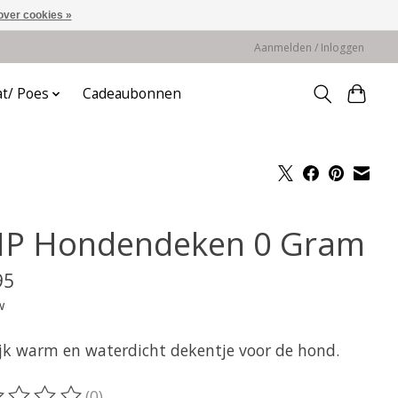
over cookies »
Aanmelden / Inloggen
at/ Poes
Cadeaubonnen
P Hondendeken 0 Gram
95
w
ijk warm en waterdicht dekentje voor de hond.
(0)