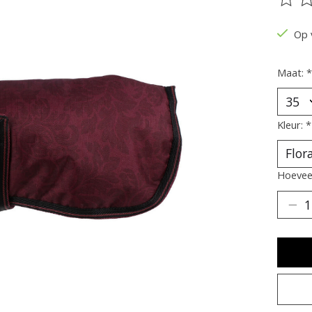
De be
Op 
Maat:
*
Kleur:
*
Hoeveel