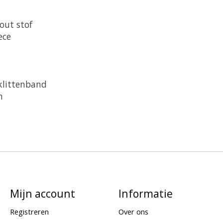
out stof
ece
klittenband
n
Mijn account
Informatie
Registreren
Over ons