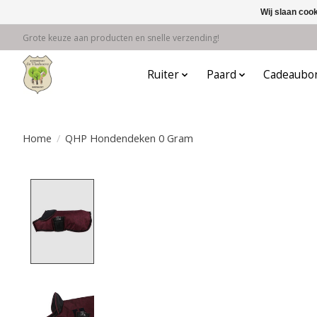
Wij slaan coo
Grote keuze aan producten en snelle verzending!
Ruiter
Paard
Cadeaubo
Home
/
QHP Hondendeken 0 Gram
Product image slideshow Items