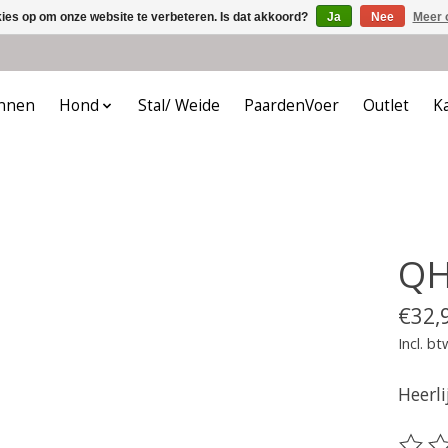
kies op om onze website te verbeteren. Is dat akkoord?
Ja
Nee
Meer 
nnen
Hond
Stal/ Weide
PaardenVoer
Outlet
K
QH
€32,
Incl. bt
Heerl