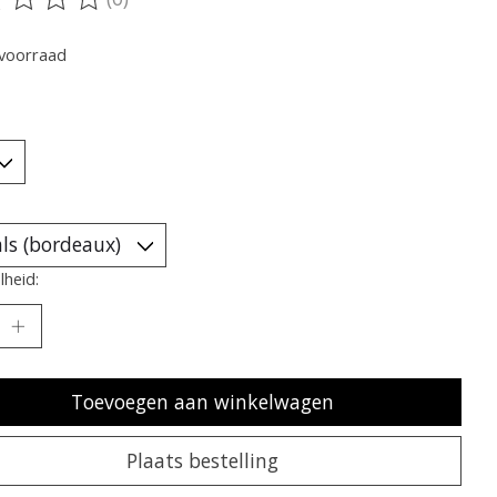
oordeling van dit product is
0
van de 5
voorraad
heid:
Toevoegen aan winkelwagen
Plaats bestelling