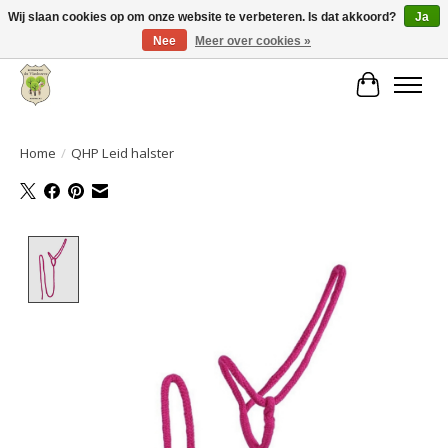
Wij slaan cookies op om onze website te verbeteren. Is dat akkoord?
Ja
Nee
Meer over cookies »
Grote keuze aan producten en snelle verzending!
Winkelwa
Home
/
QHP Leid halster
Product image slideshow Items