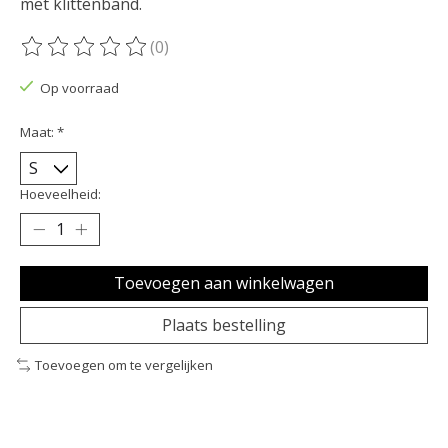
met klittenband.
(0)
De beoordeling van dit product is
0
van de 5
Op voorraad
Maat:
*
Hoeveelheid:
Toevoegen aan winkelwagen
Plaats bestelling
Toevoegen om te vergelijken