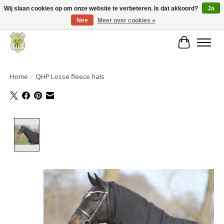
Wij slaan cookies op om onze website te verbeteren. Is dat akkoord?
Ja
Nee
Meer over cookies »
Grote keuze aan producten en snelle verzending!
Winkelwa
Home
/
QHP Losse fleece hals
Product image slideshow Items