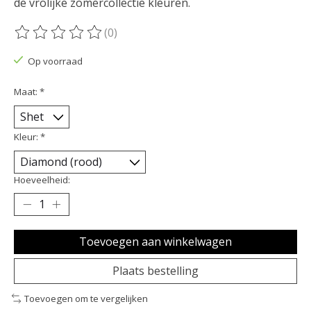
de vrolijke zomercollectie kleuren.
(0)
De beoordeling van dit product is
0
van de 5
Op voorraad
Maat:
*
Kleur:
*
Hoeveelheid:
Toevoegen aan winkelwagen
Plaats bestelling
Toevoegen om te vergelijken