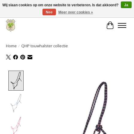
Wij slaan cookies op om onze website te verbeteren. Is dat akkoord?
Ja
Nee
Meer over cookies »
Grote keuze aan producten en snelle verzending!
Winkelwa
Home
/
QHP touwhalster collectie
Product image slideshow Items