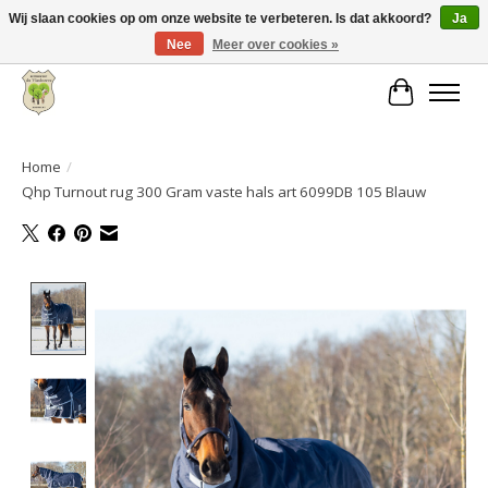
Wij slaan cookies op om onze website te verbeteren. Is dat akkoord?
Ja
Nee
Meer over cookies »
Grote keuze aan producten en snelle verzending!
Winkelwa
Home
/
Qhp Turnout rug 300 Gram vaste hals art 6099DB 105 Blauw
Product image slideshow Items