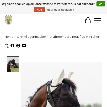
Wij slaan cookies op om onze website te verbeteren. Is dat akkoord?
Ja
Nee
Meer over cookies »
Grote keuze aan producten en snelle verzending!
Winkelwa
Home
/
QHP vliegenmasker met afneembare neusflap mini shet
Product image slideshow Items