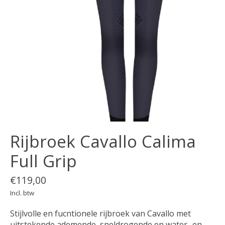
Rijbroek Cavallo Calima
Full Grip
€119,00
Incl. btw
Stijlvolle en fucntionele rijbroek van Cavallo met
uitstekende ademende, sneldrogende en water- en