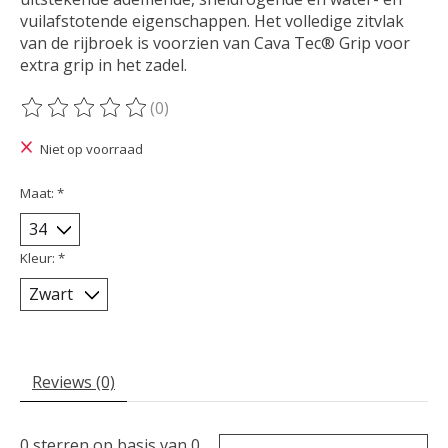
vuilafstotende eigenschappen. Het volledige zitvlak
van de rijbroek is voorzien van Cava Tec® Grip voor
extra grip in het zadel.
(0)
De beoordeling van dit product is
0
van de 5
Niet op voorraad
Maat:
*
Kleur:
*
Reviews (0)
0
sterren op basis van
0