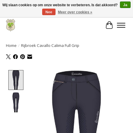
Wij slaan cookies op om onze website te verbeteren. Is dat akkoord?
Ja
Nee
Meer over cookies »
Grote keuze aan producten en snelle verzending!
Winkelwa
Home
/
Rijbroek Cavallo Calima Full Grip
Product image slideshow Items