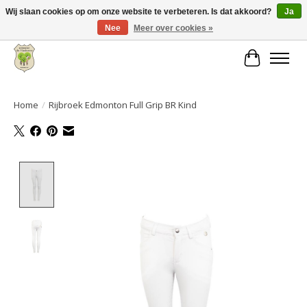
Wij slaan cookies op om onze website te verbeteren. Is dat akkoord?
Ja
Nee
Meer over cookies »
Grote keuze aan producten en snelle verzending!
Winkelwa
Home
/
Rijbroek Edmonton Full Grip BR Kind
Product image slideshow Items