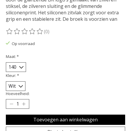
stiksel, de zilveren sluiting en de glimmende
siliconenprint. Het siliconen zitvlak zorgt voor extra
grip en een stabielere zit. De broek is voorzien van
(0)
De beoordeling van dit product is
0
van de 5
Op voorraad
Maat:
*
Kleur:
*
Hoeveelheid:
Toevoegen aan winkelwagen