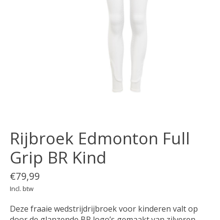
Rijbroek Edmonton Full
Grip BR Kind
€79,99
Incl. btw
Deze fraaie wedstrijdrijbroek voor kinderen valt op
door de glanzende BR logo’s gemaakt van zilveren