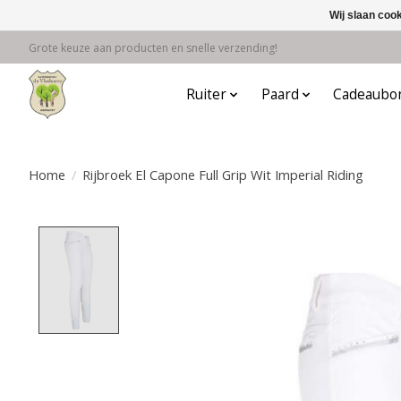
Wij slaan coo
Grote keuze aan producten en snelle verzending!
Ruiter
Paard
Cadeaubo
Home
/
Rijbroek El Capone Full Grip Wit Imperial Riding
Product image slideshow Items