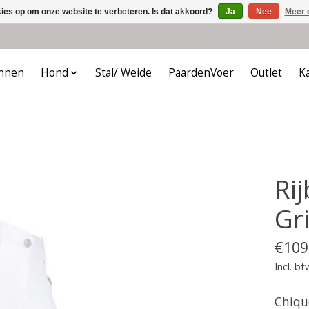
kies op om onze website te verbeteren. Is dat akkoord?
Ja
Nee
Meer 
nnen
Hond
Stal/ Weide
PaardenVoer
Outlet
K
Ri
Gr
€109
Incl. bt
Chique