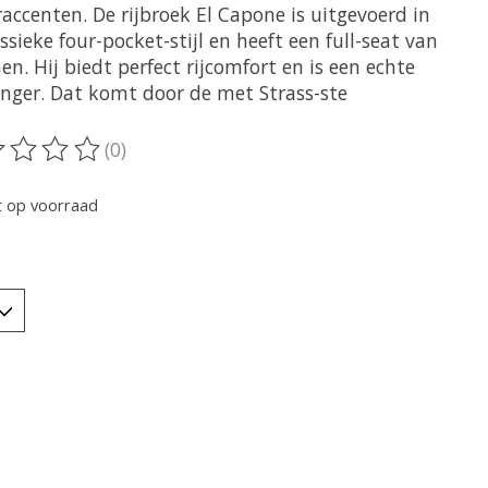
raccenten. De rijbroek El Capone is uitgevoerd in
ssieke four-pocket-stijl en heeft een full-seat van
nen. Hij biedt perfect rijcomfort en is een echte
anger. Dat komt door de met Strass-ste
(0)
oordeling van dit product is
0
van de 5
t op voorraad