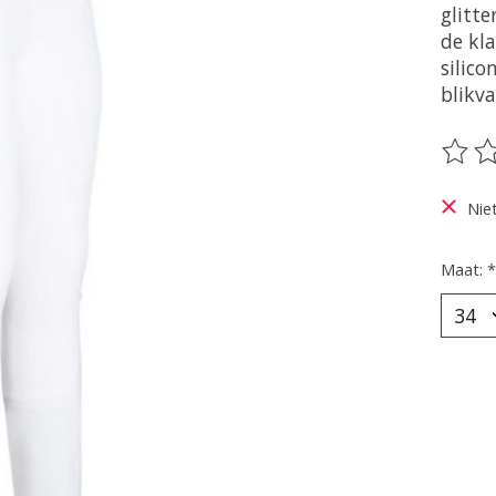
glitte
de kla
silico
blikv
De be
Nie
Maat:
*