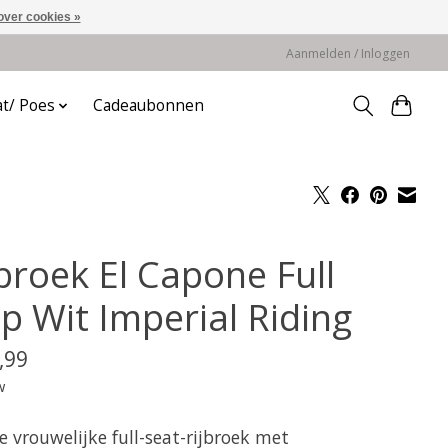
over cookies »
Aanmelden / Inloggen
at/ Poes
Cadeaubonnen
jbroek El Capone Full
ip Wit Imperial Riding
,99
w
 vrouwelijke full-seat-rijbroek met