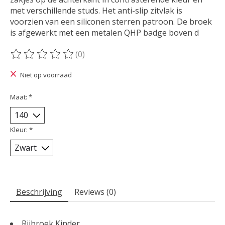
met verschillende studs. Het anti-slip zitvlak is
voorzien van een siliconen sterren patroon. De broek
is afgewerkt met een metalen QHP badge boven d
(0)
De beoordeling van dit product is
0
van de 5
Niet op voorraad
Maat:
*
Kleur:
*
Beschrijving
Reviews (0)
Rijbroek Kinder