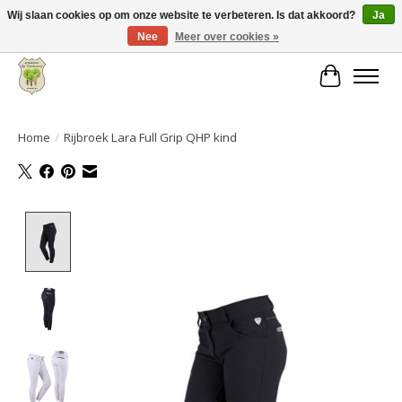
Wij slaan cookies op om onze website te verbeteren. Is dat akkoord?
Ja
Nee
Meer over cookies »
Grote keuze aan producten en snelle verzending!
Winkelwa
Home
/
Rijbroek Lara Full Grip QHP kind
Product image slideshow Items