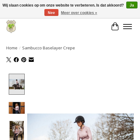
Wij slaan cookies op om onze website te verbeteren. Is dat akkoord?
Ja
Nee
Meer over cookies »
Grote keuze aan producten en snelle verzending!
Winkelwa
Home
/
Sambucco Baselayer Crepe
Product image slideshow Items