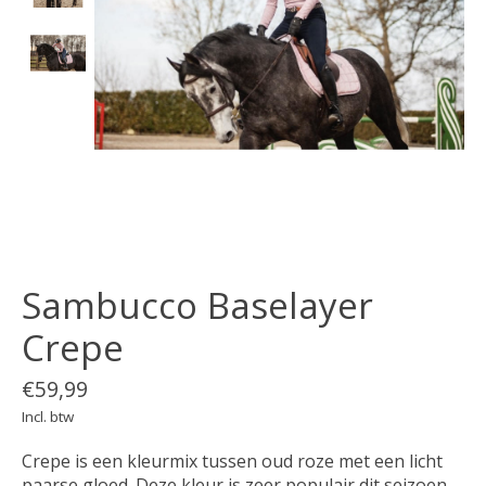
Sambucco Baselayer
Crepe
€59,99
Incl. btw
Crepe is een kleurmix tussen oud roze met een licht
paarse gloed. Deze kleur is zeer populair dit seizoen,