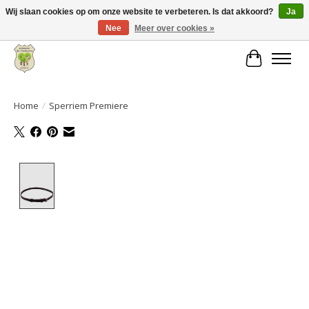
Wij slaan cookies op om onze website te verbeteren. Is dat akkoord?
Ja
Nee
Meer over cookies »
Grote keuze aan producten en snelle verzending!
Winkelwa
Home
/
Sperriem Premiere
Product image slideshow Items