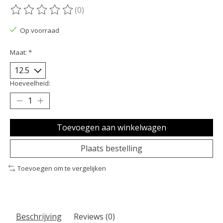
(0)
De beoordeling van dit product is
0
van de 5
Op voorraad
Maat:
*
Hoeveelheid:
Toevoegen aan winkelwagen
Plaats bestelling
Toevoegen om te vergelijken
Beschrijving
Reviews (0)