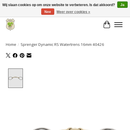
Wij slaan cookies op om onze website te verbeteren. Is dat akkoord?
Ja
Nee
Meer over cookies »
Grote keuze aan producten en snelle verzending!
Winkelwa
Home
/
Sprenger Dynamic RS Watertrens 16mm 40426
Product image slideshow Items