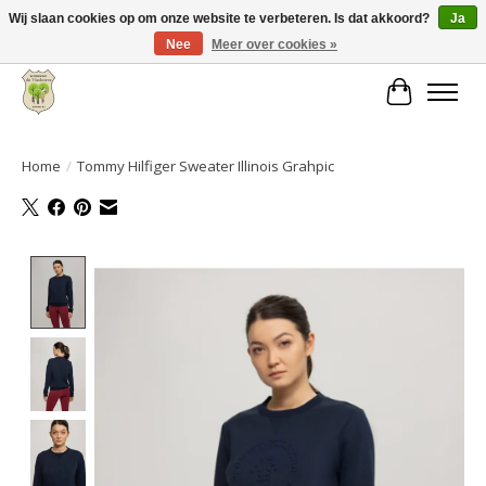
Wij slaan cookies op om onze website te verbeteren. Is dat akkoord?
Ja
Nee
Meer over cookies »
Grote keuze aan producten en snelle verzending!
Winkelwa
Home
/
Tommy Hilfiger Sweater Illinois Grahpic
Product image slideshow Items