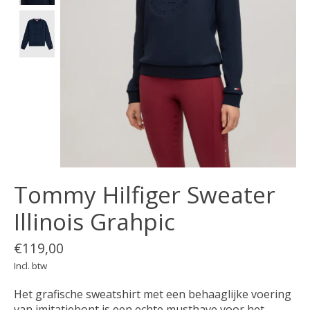
Tommy Hilfiger Sweater
Illinois Grahpic
€119,00
Incl. btw
Het grafische sweatshirt met een behaaglijke voering
van imitatiebont is een echte musthave voor het