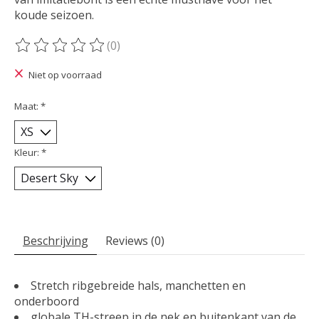
koude seizoen.
(0)
De beoordeling van dit product is
0
van de 5
Niet op voorraad
Maat:
*
Kleur:
*
Beschrijving
Reviews (0)
Stretch ribgebreide hals, manchetten en
onderboord
globale TH-streep in de nek en buitenkant van de