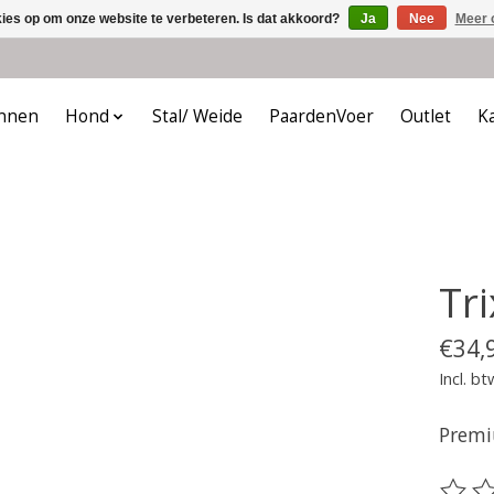
kies op om onze website te verbeteren. Is dat akkoord?
Ja
Nee
Meer 
nnen
Hond
Stal/ Weide
PaardenVoer
Outlet
K
Tr
€34,
Incl. bt
Premi