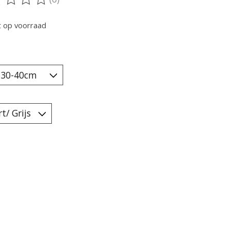
oordeling van dit product is
0
van de 5
t op voorraad