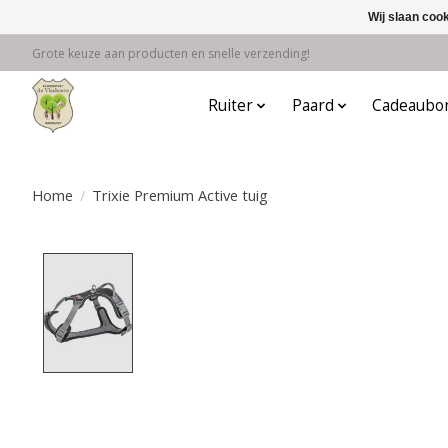
Wij slaan coo
Grote keuze aan producten en snelle verzending!
Ruiter
Paard
Cadeaubo
Home
/
Trixie Premium Active tuig
Product image slideshow Items