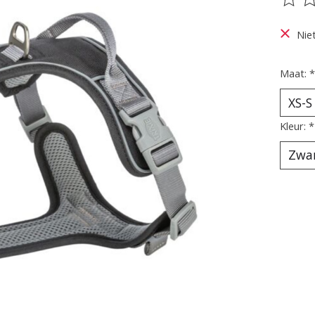
De be
Nie
Maat:
*
Kleur:
*