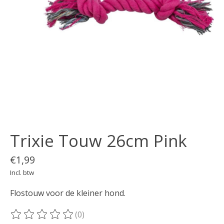
Trixie Touw 26cm Pink
€1,99
Incl. btw
Flostouw voor de kleiner hond.
(0)
De beoordeling van dit product is
0
van de 5