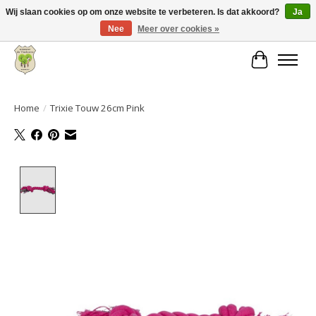
Wij slaan cookies op om onze website te verbeteren. Is dat akkoord?
Ja
Nee
Meer over cookies »
Grote keuze aan producten en snelle verzending!
Winkelwa
Home
/
Trixie Touw 26cm Pink
Product image slideshow Items