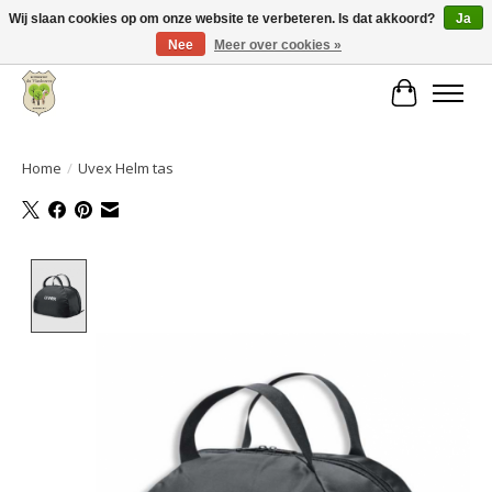
Wij slaan cookies op om onze website te verbeteren. Is dat akkoord?
Ja
Nee
Meer over cookies »
Grote keuze aan producten en snelle verzending!
Winkelwa
Home
/
Uvex Helm tas
Product image slideshow Items