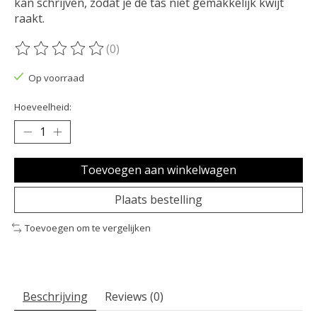
kan schrijven, zodat je de tas niet gemakkelijk kwijt
raakt.
(0)
De beoordeling van dit product is
0
van de 5
Op voorraad
Hoeveelheid:
Toevoegen aan winkelwagen
Plaats bestelling
Toevoegen om te vergelijken
Beschrijving
Reviews (0)