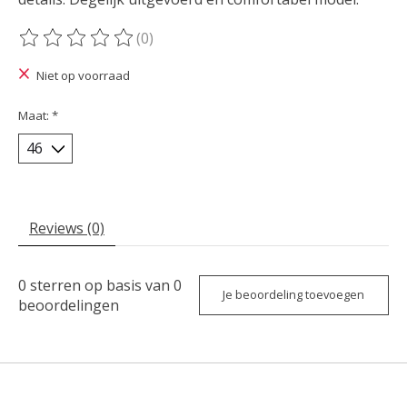
(0)
De beoordeling van dit product is
0
van de 5
Niet op voorraad
Maat:
*
Reviews (0)
0
sterren op basis van
0
Je beoordeling toevoegen
beoordelingen