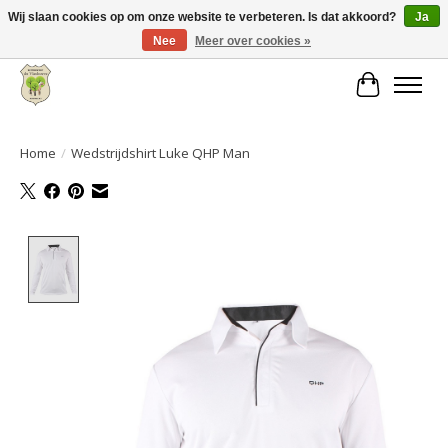
Wij slaan cookies op om onze website te verbeteren. Is dat akkoord?
Ja
Nee
Meer over cookies »
Grote keuze aan producten en snelle verzending!
Winkelwa
Home
/
Wedstrijdshirt Luke QHP Man
Product image slideshow Items