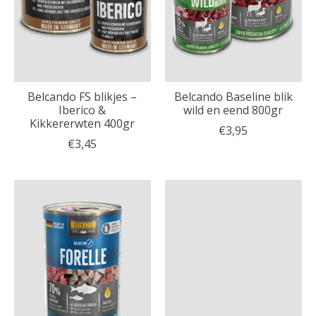
Belcando FS blikjes –
Belcando Baseline blik
Iberico &
wild en eend 800gr
Kikkererwten 400gr
€3,95
€3,45