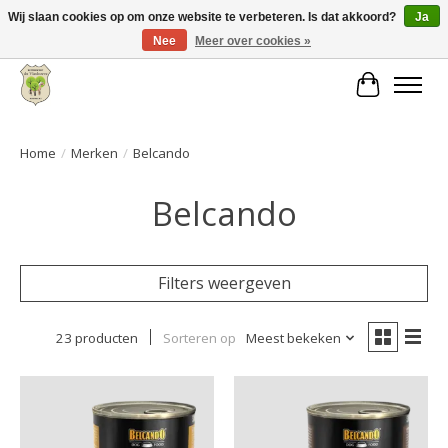
Wij slaan cookies op om onze website te verbeteren. Is dat akkoord?
Ja
Nee
Meer over cookies »
Grote keuze aan producten en snelle verzending!
Winkelwa
Home
/
Merken
/
Belcando
Belcando
Filters weergeven
23 producten
Sorteren op
Meest bekeken