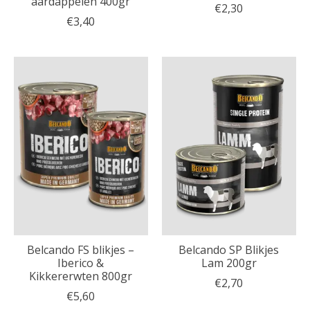
aardappelen 400gr
€2,30
€3,40
Belcando FS blikjes –
Belcando SP Blikjes
Iberico &
Lam 200gr
Kikkererwten 800gr
€2,70
€5,60