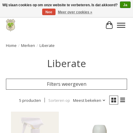
Wij slaan cookies op om onze website te verbeteren. Is dat akkoord?
Ja
Nee
Meer over cookies »
Grote keuze aan producten en snelle verzending!
Winkelwa
Home
/
Merken
/
Liberate
Liberate
Filters weergeven
5 producten
Sorteren op
Meest bekeken