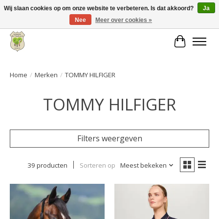
Wij slaan cookies op om onze website te verbeteren. Is dat akkoord?
Ja
Nee
Meer over cookies »
Grote keuze aan producten en snelle verzending!
Winkelwa
Home
/
Merken
/
TOMMY HILFIGER
TOMMY HILFIGER
Filters weergeven
39 producten
Sorteren op
Meest bekeken