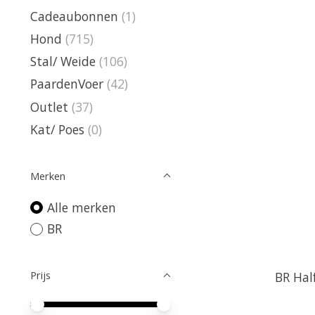
Cadeaubonnen
(1)
Hond
(715)
Stal/ Weide
(106)
PaardenVoer
(42)
Outlet
(37)
Kat/ Poes
(0)
Merken
Alle merken
BR
Prijs
BR Hal
Minimale prijswaarde
Price maximum value