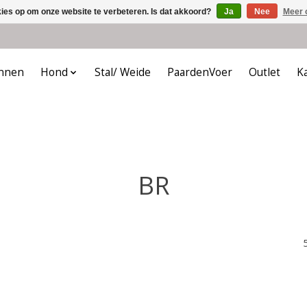
kies op om onze website te verbeteren. Is dat akkoord?
Ja
Nee
Meer 
nnen
Hond
Stal/ Weide
PaardenVoer
Outlet
K
BR