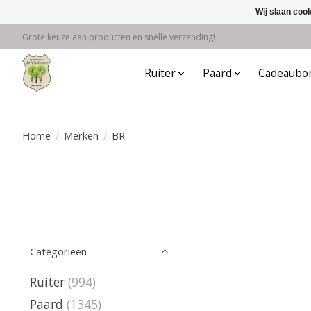
Wij slaan coo
Grote keuze aan producten en snelle verzending!
Ruiter
Paard
Cadeaubo
Home
/
Merken
/
BR
Categorieën
Ruiter
(994)
Paard
(1345)