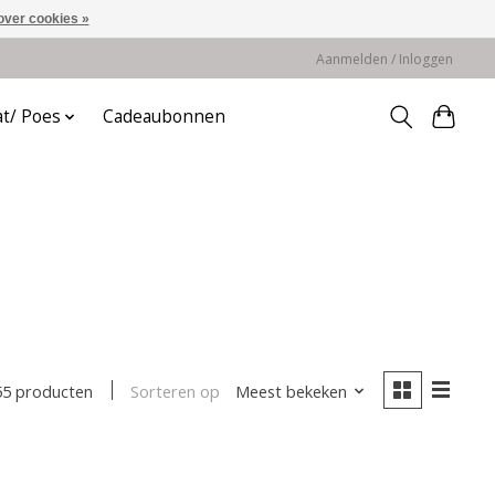
over cookies »
Aanmelden / Inloggen
at/ Poes
Cadeaubonnen
Sorteren op
Meest bekeken
55 producten